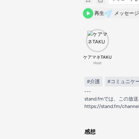
再生
メッセージ
ケアマネTAKU
Host
#介護
#コミュニケ
---
stand.fmでは、こ
https://stand.fm/chan
感想