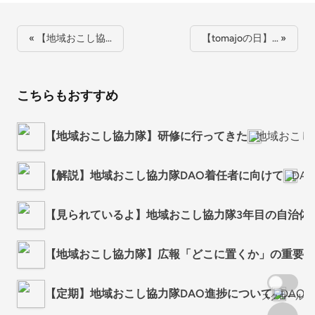
« 【地域おこし協…
【tomajoの日】… »
こちらもおすすめ
【地域おこし協力隊】研修に行ってきた
地域おこし協
【解説】地域おこし協力隊DAO着任者に向けて
DA
【見られているよ】地域おこし協力隊3年目の自治体
【地域おこし協力隊】広報「どこに置くか」の重要性
【定期】地域おこし協力隊DAO進捗について
DAO
スクロール