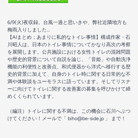
6/9(火)夜収録。台風一過と思いきや、弊社近隣地方も
梅雨入りしました...
【AIまとめ；あまりに私的なトイレ事情】構成作家・石
川昭人は、日本のトイレ事情についてかなり高次の考察
を展開します。公共施設における女性トイレの混雑問題
や歴史的背景について自説を論じ、「音姫」や自動洗浄
機能の利便性と改善点、和式便器から洋式へ移行する歴
史的背景に加えて、自身のトイレ時に関する日常的な不
満や体験談をユーモラスに語っています。そしてリスナ
ーに向けてトイレに関する改善案の募集を呼びかけて締
めくくられています。
（編注）トイレに関する不満は、この機会に石川へぶつ
けてください！メールで
「 biho@be-side.jp 」
まで！