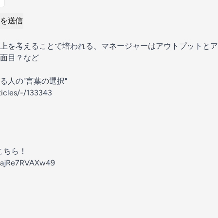
を送信
上を考えることで培われる、マネージャーはアウトプットとア
面目？など
る人の"言葉の選択"
rticles/-/133343
こちら！
7DajRe7RVAXw49