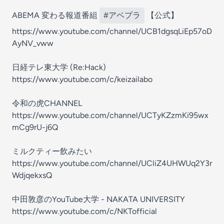
ABEMA 変わる報道番組
#アベプラ
【公式】
https://www.youtube.com/channel/UCB1dgsqLiEp57oD
AyNV_vww
日経テレ東大学 (Re:Hack)
https://www.youtube.com/c/keizailabo
令和の虎CHANNEL
https://www.youtube.com/channel/UCTyKZzmKi95wx
mCg9rU-j6Q
ミルクティー飲みたい
https://www.youtube.com/channel/UCliZ4UHWUq2Y3r
WdjqekxsQ
中田敦彦のYouTube大学 - NAKATA UNIVERSITY
https://www.youtube.com/c/NKTofficial