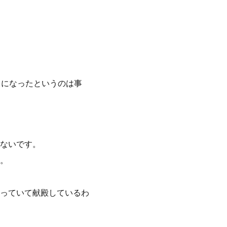
りになったというのは事
ないです。
。
っていて献殿しているわ