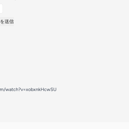
を送信
com/watch?v=xobxnkHcwSU