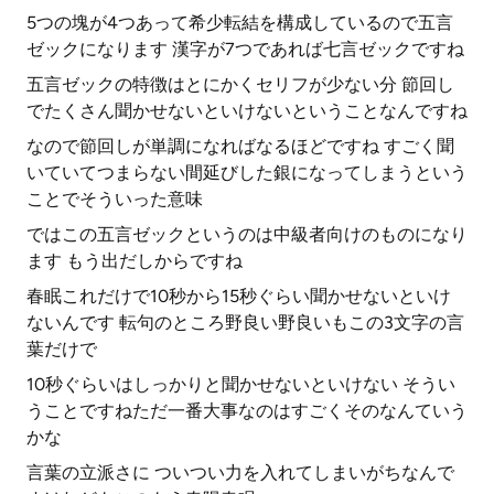
5つの塊が4つあって希少転結を構成しているので五言
ゼックになります 漢字が7つであれば七言ゼックですね
五言ゼックの特徴はとにかくセリフが少ない分 節回し
でたくさん聞かせないといけないということなんですね
なので節回しが単調になればなるほどですね すごく聞
いていてつまらない間延びした銀になってしまうという
ことでそういった意味
ではこの五言ゼックというのは中級者向けのものになり
ます もう出だしからですね
春眠これだけで10秒から15秒ぐらい聞かせないといけ
ないんです 転句のところ野良い野良いもこの3文字の言
葉だけで
10秒ぐらいはしっかりと聞かせないといけない そうい
うことですねただ一番大事なのはすごくそのなんていう
かな
言葉の立派さに ついつい力を入れてしまいがちなんで