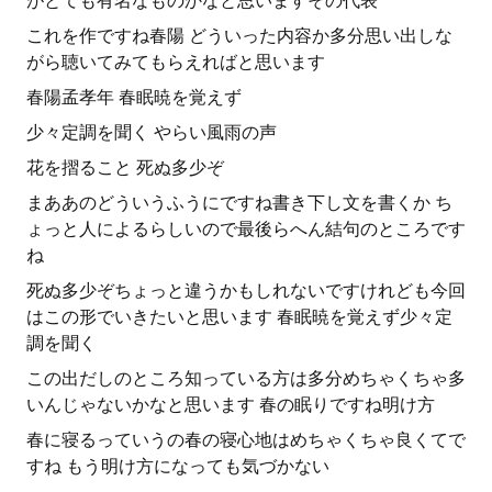
がとても有名なものかなと思いますその代表
これを作ですね春陽 どういった内容か多分思い出しな
がら聴いてみてもらえればと思います
春陽孟孝年 春眠暁を覚えず
少々定調を聞く やらい風雨の声
花を摺ること 死ぬ多少ぞ
まああのどういうふうにですね書き下し文を書くか ち
ょっと人によるらしいので最後らへん結句のところです
ね
死ぬ多少ぞちょっと違うかもしれないですけれども今回
はこの形でいきたいと思います 春眠暁を覚えず少々定
調を聞く
この出だしのところ知っている方は多分めちゃくちゃ多
いんじゃないかなと思います 春の眠りですね明け方
春に寝るっていうの春の寝心地はめちゃくちゃ良くてで
すね もう明け方になっても気づかない